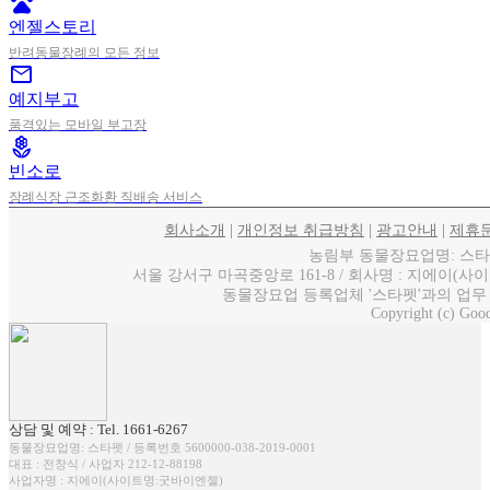
pets
엔젤스토리
반려동물장례의 모든 정보
mail
예지부고
품격있는 모바일 부고장
local_florist
빈소로
장례식장 근조화환 직배송 서비스
회사소개
|
개인정보 취급방침
|
광고안내
|
제휴
농림부 동물장묘업명: 스타펫 / 
서울 강서구 마곡중앙로 161-8 / 회사명 : 지에이(사이트명
동물장묘업 등록업체 '스타펫'과의 업무
Copyright (c) Good
상담 및 예약 : Tel. 1661-6267
동물장묘업명: 스타펫 / 등록번호 5600000-038-2019-0001
대표 : 전창식 / 사업자 212-12-88198
사업자명 : 지에이(사이트명:굿바이엔젤)