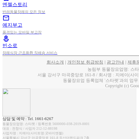
엔젤스토리
반려동물장례의 모든 정보
mail
예지부고
품격있는 모바일 부고장
local_florist
빈소로
장례식장 근조화환 직배송 서비스
회사소개
|
개인정보 취급방침
|
광고안내
|
제휴
농림부 동물장묘업명: 스타펫 / 
서울 강서구 마곡중앙로 161-8 / 회사명 : 지에이(사이트명
동물장묘업 등록업체 '스타펫'과의 업무
Copyright (c) Good
상담 및 예약 : Tel. 1661-6267
동물장묘업명: 스타펫 / 등록번호 5600000-038-2019-0001
대표 : 전창식 / 사업자 212-12-88198
사업자명 : 지에이(사이트명:굿바이엔젤)
서울특별시 강서구 마곡중앙로 161-8 두산더랜드파크 7층